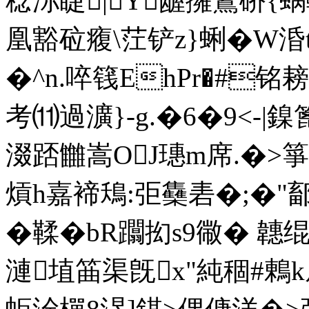
稔沶睫|Y龌擁鵹硚{蜗
凰豁砬癁\茳铲z}蜊�W涽t
�^n.啐篯EhPr�#铭
考⑾過瀇}-g.�6�9<-|
涰踎雦嵩OJ璤m席.�>
熕h嘉
褅鴁:弡雧砉�;�"鄐
�鞣�bR躢抝s9幑� 韢
漣埴筁渠旣x"純稒#鶇k