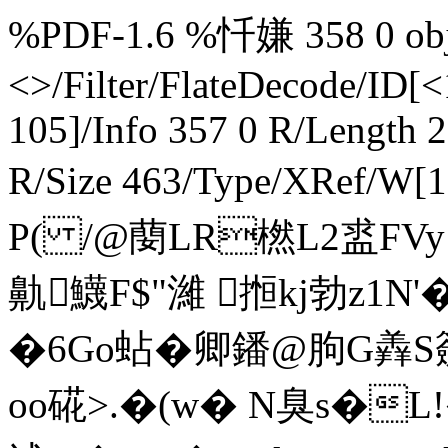
%PDF-1.6 %忏嫌 358 0 obj 
<>/Filter/FlateDecode/
105]/Info 357 0 R/Length 
R/Size 463/Type/XRef/W
P( /@蔅LR橪L2盚FVy
鼽鱴F$"濰 搄kj勃z1N
�6Go蛅�卿鐇@朐G羴S籢
oo硴>.�(w� N臭s�L