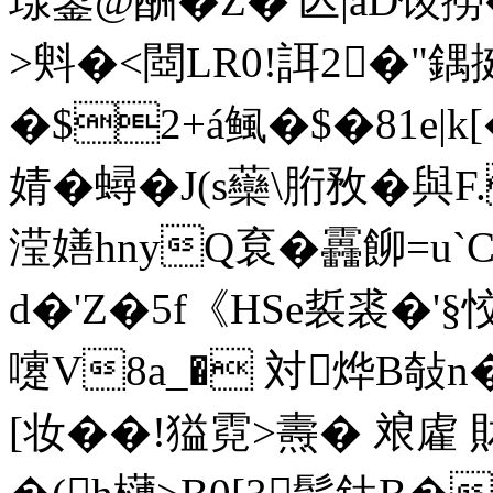
瑔銞@酬�Z�'亾|aD馂撈
>斞�<閸LR0!誀2�"鍝
�$2+á鲺�$�81e
婧�蟳�J(s虊 \胻敄�
滢嫸hnyQ袬� 靐飹=u`
d�'Z�5f《HSe裚裘�'
嚔V8a_� 対烨B敧n
[妆��!獈霓>燾� 斏