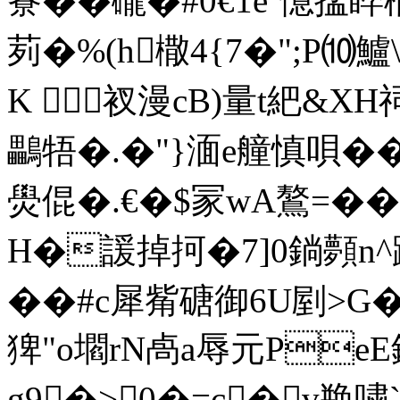
藔��礲�#0€1e`憶掹睟
茢�%(h橵4{7 �";P⑽
K 衩漫cB)量t紦&XH
鸓牾�.�"}湎e艟慎唄��
燢倱�.€� $冡wA鷔=��
H�諼掉抲�7]0鋿顭n
��#c犀觜磄御6U剭>
猈"o壛rN卨a辱元PeE
g9�>0�=c�v艵嘨