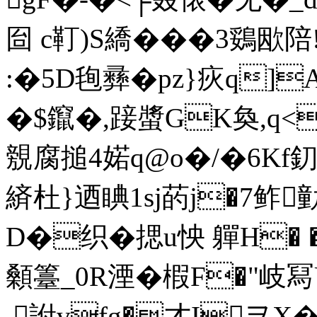
囼 c靪)S繑���3鵎
:�5D毥彞�pz}疢q]
�$鑹�,踥螿GK奐,q<
覫腐搥4婼q@o�/�6Kf釖
緕杜}迺睓1sj菂j�7鲊
D�织�揌u怏 軃H� �
顙籉_0R湮�椵F�"岐冩
.詂vfg�才IヲX�