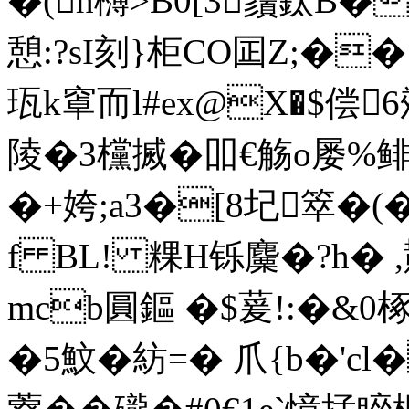
�(h欂>B0[3鬚鈦B
憩:?sI刻}柜CO囸Z;�
珁k窧而l#ex@X�$偿6虠
陵�3欓搣�吅€觞o屡%鲱
�+姱;a3�[8圮箤�(
f BL! 粿H铄麜�?h� ,
mcb圓鏂 �$萲!:�&0椓
�5魰�紡=� 爪{b�'c