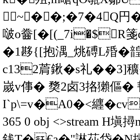
~��;�7�4Q円�
啵o齤[�[(_7i�$
�1夦{[抱湡_烑磗L殙�韹
c132菺鍬�s礼��3]穬
嵗v倳� 奦2卤3挌獺傴�
I`p\=v�A0�<纒�cv�
365 0 obj <>stream H
銭T�€a�"諃苮岱�