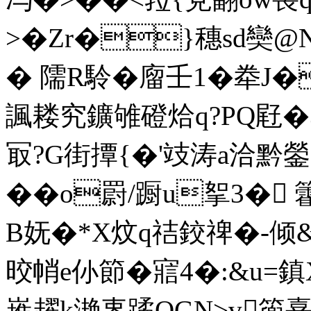
>�
Zr�}穗sd奱@
� 隭R駖�廇壬1� 牶J�
諷耧究鑛雊磴烚q?PQ屘�3
冣?G街撢{�'攱涛a洽黔鎣~
��o罻/蹰u挐3� 
B妩�*X炆q祮鉸禆�-倾&
晈帩e仦節�寣4�:&u=
嶊趯k滟栆蹫OGN>v篼熹