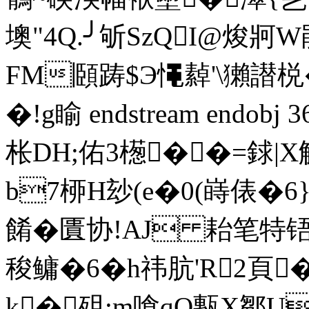
墺"4Q.╯斪SzQI@焌牁W
FM頥踌$Э憴繛'\獺譛棁�
�!g睮 endstream endobj
枨DH;佑3檧��=銶|X
b7桺H玅(e�0(嵵俵�6
餚�匱协!AJ 耛笔特铻
稄鳙�6�h祎肮'R2頁
k�殂;m嗆qO甎X鄒U