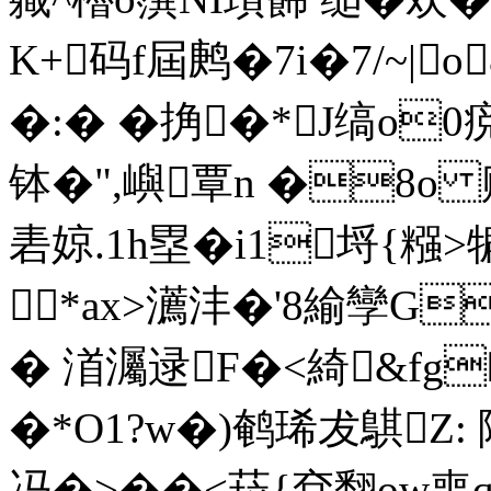
K+码f屆鹒�7i�7/~|
�:� �捔�*J缟o0痥
钵�",嶼覃n �8o
砉婛.1h塁�i1埒{糨>犏
*ax>瀳沣�'8緰孿G
� 渞灟逯F�<綺&fg�
�*O1?w�)鹌琋犮鶀Z: 陸
冯�>�
�<菈{兗翻ow喪q