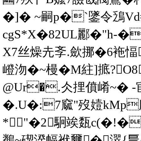
�]� ~嗣p�`鐆令鴔
cgS*X�82UL酈�"h-�
X7丝燥圥斈.歛挪�6袘愊
嶝沕�~槾�M紸]掋?O8
@Ur�.仌捚僨崤~� -宦
�.U�:7窳"歿嬄kMp臛
*"�2駉竢瓾c(�!
鶺~碶湀幅袱壐�濢{乬