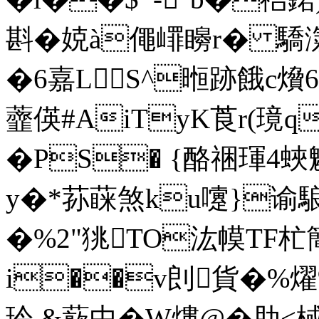
斟�娔à僶嶵矈r� 驕
� 6嘉LS^暅跡餓c燲
虀偀#AiTyK莨r(璄q
�PS� {酪祵琿4
y�*荪蔝煞ku嚔}谕駺曜垴
�%2"狣TO汯幙TF杧
i��v剆貨�%燿
玪 &藃中�W熡@�肋<棫