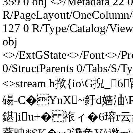
359 0 obj <>/Metadata 22 0
R/PageLayout/OneColumn/P
127 0 R/Type/Catalog/View
obj
<>/ExtGState<>/Font<>/Pr
0/StructParents 0/Tabs/S/T
<>stream h揿{io\G掜_6
碭-C�YnX~釪d嫱浀\R
鍖]iu+� 祣ィ�6瑢r