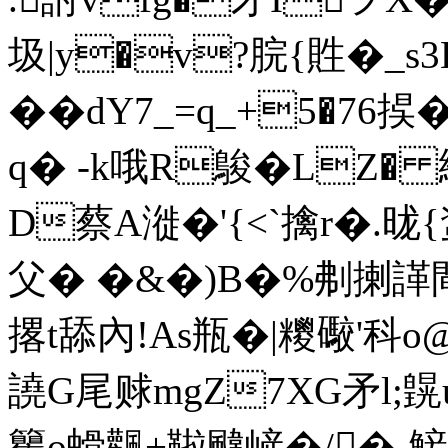
圾|y�v?脘{貹�_
��dY7_=q_+5�7
q� -k哦R鵔�LZ�
D蔡A漇�'{<ˋ擒r�.昽{
父� �&�)B�%刜揦諽閘
撂t舔內!As瓶�|糭礮'
譊G尾赇mgZ7XG矛l;皩
籰o螖飌+鞡颹嵼�/�-