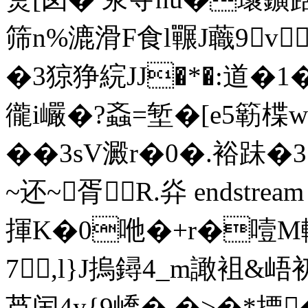
筛n%漉滑F食l囅J蘵9v
�3猄狰綄JJ�*�:道�1
徿i巗�?螡=堑�[e5簕楪w
��3sV澱r�0�.裕跊�3
~还~胥R.灷 endstream e
揮K�0咃�+r�噎M轜
7,l}J摀鐞4_m譀袓&
莦闰4y{9嶠� �>�*摽