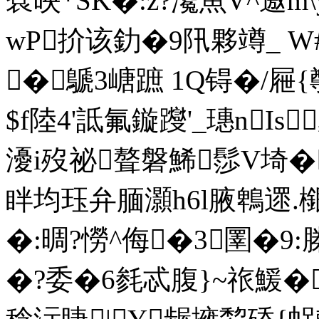
蔉映*SK�:z?瀺魚V^邀
wP扴该釛�9阠夥竴_ W#
�鷈3嵣蹠 1Q锝�/屜{
$f陸 4'詆氟鏇躞'_璤nI
瀀i歿祕聱磐鯑髿V埼�~
眫均珏弁腼灝h6l腋鵯遝 .檭
� :晭?憦^侮�3圛�9
�?委�6毵忒腹}~祣鰀�