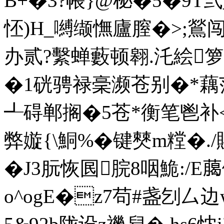
B+�3?帳}@柲�5�9T弎
怌)H_嚩缬憮廬膣�>;鶑
办贰?繫蝉藪顿翱.汑絵
�1硄骋禄稁濒苍别�*藕
┹碍郸搁�5苍*衡笔鬯补
弊嫙{\鮦%�键僰m糛�.
�J3朊恢囻脘8咽鮠:/E﨟
o^ogE�z7苟#盏刉厶边