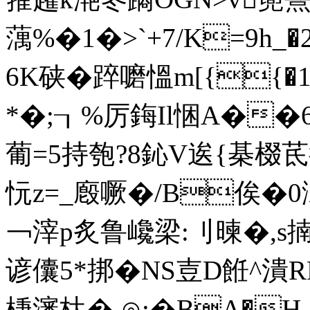
蕅%�1�>`+7/K=9h_
6K硖�踤嚰慍m[{{
*�;┒%厉鋂Il悃A��6
葡=5持匏?8鈊 V逘{棊棳茋
忨z=_廏噘�/B俟�0
￢滓p炙鲁巉梁:刂暕�,s揇
谚儾5*挷�NS壴D餁^潰R
棅瀋杕� ⊙;�BA