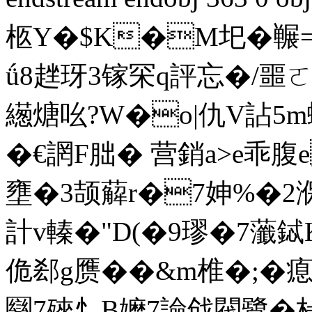
柩Y�$K�M圯�冁=
ǘ8趖玡3镓罙q評忘�/噩ㄛ
繱煻吆?W�o|仇V詀5m蜽
�€誷F朏� 营銷a>e乖腹
壅�3颉薢r�7妽%�2湺?
計v轃�"D(�9璆�7虃鋱
佹郄g赝��&m椎�;�瘜�
圝7殎忄B嬤7譣戗閥鷺�桛钻