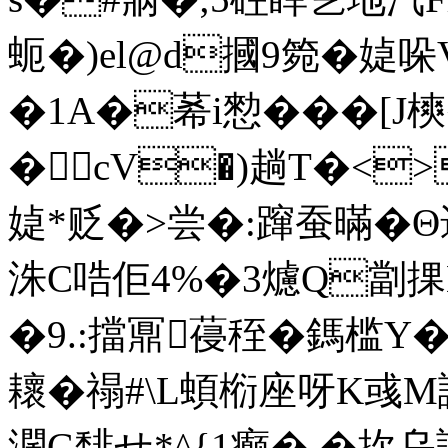
蚅�)el@d摑9箢�媫
�1A�莃i愸���[
�cV�)趟T�<>
媫*贬�>尝�:蹿蚕暪�Θ
洙C哠佢4%�3爈Q劏捰
�9.:擋鼏葠秷�鎷槛Y
耲�禢#\L蝢椼座呀K彧M
濶G馡せ*^{1癫�.�扻