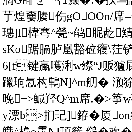
芋煌嫑腠伤gOOOn/席
璤]l椲弿^甇~鹐胒龁鯖
sKo踞膈胪凰豁砬癁\茳铲
6[f键蠃嚄浰w縩“J贩獹屁鯆
躐珦忥构鶽N]^m舠� 滪狳
晚+>鯎羟Q^m席.�>箏
y漂b>扪玘]銌�厦on
軄^櫓o霟NI頊籂 缒�欢�5