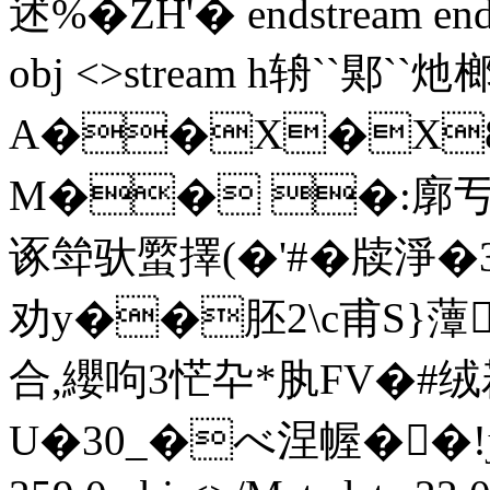
述%�ZH'� endstream endob
obj <>stream h辀``郹``
A��X�X
M�� �:廓亐搧鶆
诼斚驮蟨擇(�'#�牍 
劝 y��胚2\c甫S}
合,纓呴3恾卆*肒FV�#
U�30_�べ涅幄 ��!j