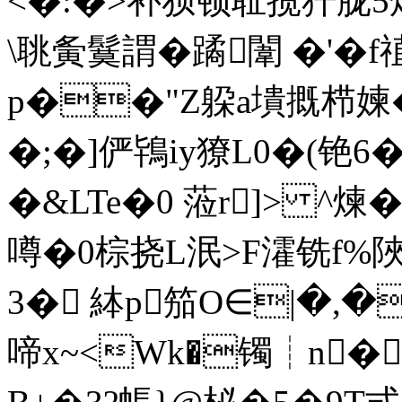
<�:�>补狈顿耻揽犴胧5熓
\聎夤鬕謂�蹫闈 �'�
p��"Z躱a墤摡栉媡�
�;�]俨鴇iy獠L0�(铯6
�&LTe�0 蒞r]> ^煉�
噂�0棕挠L泯>F瀖铣f%陜
3� 絊p笳O∈|�,�
啼x~<Wk�镯┊n�`