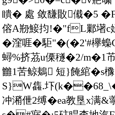
瞶� 處 敛馦贁傤�5 �
傛A剙鯜抣!�"fL鄛墸
�漥啀�駏"�(�2'#
蟳%挤茘u傈穟�2/m�1芇y
雦1苦鲸鴺 短}餣綰�s櫲淌
S}W雥.圷(k��68_
冲潲伳2缚�
ea教垦x满
s�#寎�;5砫睅朰地汽Fh