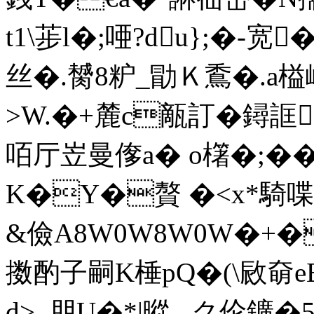
t1\荹l�;唖?du};�-
丝�.膥8粐_勖Ｋ穒�.a榏
>W.�+麓c甋訂� 鐞誆]
咟厅岦曼偧a� o櫡�;��
K�Y�贅 �<x*騎
&儉A8W0W8W0W�+�
擞酌子嗣K棰pQ�(\敐奛e
d>_朋U�*|暰 _ク伦鑛�52