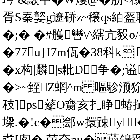
胥S秦嬜g遼硚z~穣qs絔盔聃
�;� �#雘轡\^縖亢豛
�77u}I7m佤�38科k|
�x构|麟|s粃D争�;
�>~臸Z蝄^m 嘔駗滪狳
秓]ps鼕O齌亥扎睁
墚.�!c�郐w擐踈y
煑[囱� 荥夺nu�蘾鑛