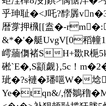
蚷洤樿8渂]錤>偶傏洋�
乎珅耻�<J吒?馞羼vn�
暦牚押榌[[盍�-rm�
& *�'�艇UvgV[0稻幢
嶀蘠儛褚SH+欼R梔5kb
硹`E�,S顓觑},5c！m�2
玼�?s褳�璠嗈W�埝
Ye�tqn&/,僭鶵穞�M