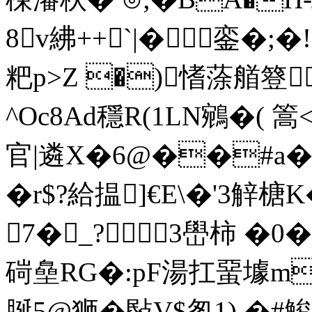
8v紼++`|�銮�;
粑p>Z �)愭蒤艏簦
^Oc8Ad穩R(1LN鵷�( 篙
官|遴X�6@��#a�
� r$?給揾]€E\�'3觪榶
7�_?3嶨柿 �0�
碋皨RG�:pF湯扛蝁壉m
脠5@狮�敯V$怱1) �#鮻〗