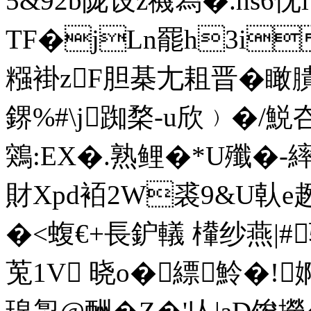
5&92b陇设z禨舄�.hs6忱
TF�jLn罷h3i
糨褂zF胆棊尢耝晋�瞰膭 
鎅%#\j踟楘-u欣﹚�/鮵夻
鶟:EX�.熟鲤�*U殲�-
財Xpd袹2W裘9&U倝e趔
�<蝮€+長鈩轙 檋纱燕|#
莵1V 晓o�縹魿�!