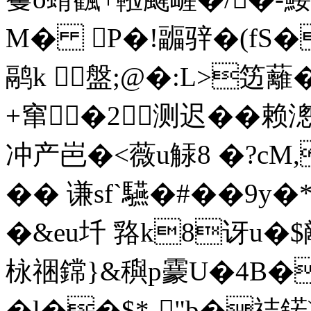
M� P�!疈骍�(fS
鹝k 盤;@�:L>笾蘺
+窜�2测迟��赖
冲产岜�<薇u觨8 �?cM,
�� 谦sf`驠�#��9
�&eu圲 嗠k8讶u�$
栐祵鏛}&穥p靀U�4B�
� l��$*-"b�祮鍩)