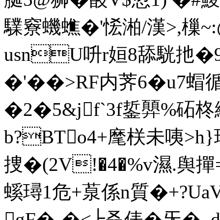
驜竂蟣蟭�'恡湐/漢>,樔
usnU呏r姮8舔駫扡�
�'��>RF内荠6�u
�2�5&jf`3f銴顨%砳
b?BTo4+麾栚未咦>h}
捜�(2V!�4�%
v濕.舆撣
螇璕1危+葲係n質�+?UaV姍
gF�-�<╞叒俵�旡�_