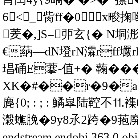
6< _胔ff�0x畯
羐�,] S=戼玄{� N垌
€蒳—dN墱rN瀮 rff壧r
琩硧E藆-值+� 蘜���}|}|}
XK�#��r�9�a�
麂{0; : ; : 鱊皐陆鞚
濲蟭脕�9y8氶 2跨�9菢廃
endstream endobj 363 0 